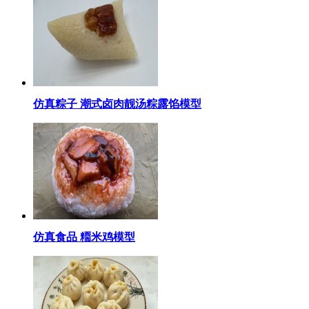
仿真粽子 潮式卤肉靓汤粽露馅模型
仿真食品 糥米鸡模型