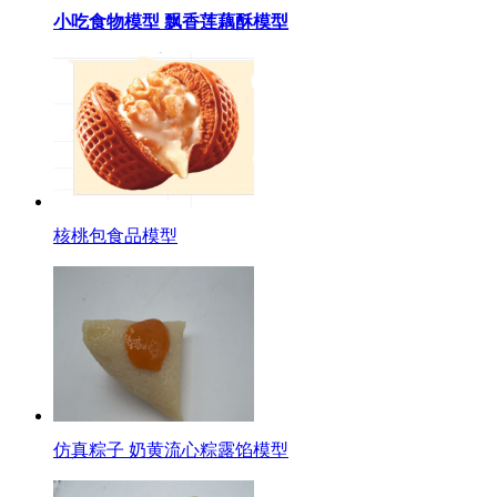
小吃食物模型 飘香莲藕酥模型
核桃包食品模型
仿真粽子 奶黄流心粽露馅模型