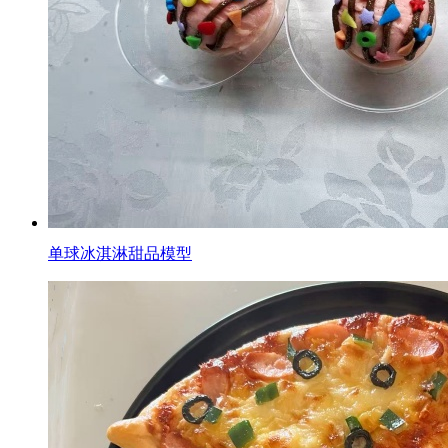
单球冰淇淋甜品模型