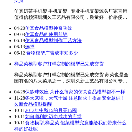
交货
仿真奶茶手机架 手机支架 _专业手机支架源头厂家直销_
值得信赖深圳圳久工艺品有限公司，质量好，价格便
宜，欢迎来图来样定制！ 真的是没有想到，这 ...
04-20
仿真食品模型神奇功效
09-03
仿真食品的使用前锦
06-19
仿真食品模型制作工艺方法
06-13
选择
06-12
食物模型广告成本知多少
样品菜模型客户打样定制的模型已完成交货
样品菜模型客户打样定制的模型已完成交货 苏菜也是全
国有名的八大菜系之一，深圳久新工艺品有限公司专业
定制食物模型。目前中国食品模型制造商最专 ...
04-28
保龄球效应 为什么每家的仿真食品模型都不一样
11-28
冬天来啦，天气干燥,注意防火！提高安全意识！
久新食品模型提醒
10-11
2013年中秋15的月亮15圆
10-11
如何顺利的迈向成功的店堂
10-11
食物模型,样品菜,假菜模型究竟能给我们带来什么
样的好处呢