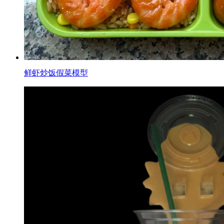
鲜虾炒饭假菜模型