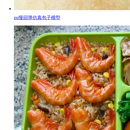
pu慢回弹仿真包子模型