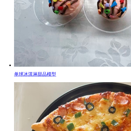
单球冰淇淋甜品模型