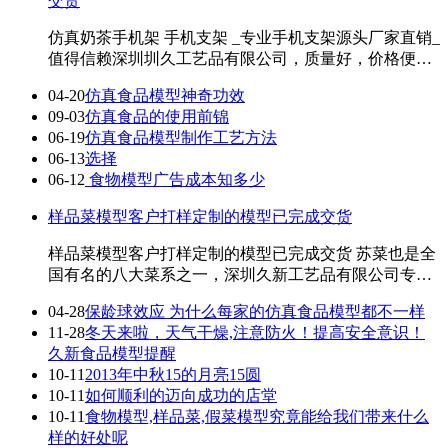
交货
仿真奶茶手机架 手机支架 _专业手机支架源头厂家直销_
值得信赖深圳圳久工艺品有限公司，质量好，价格便
宜，欢迎来图来样定制！ 真的是没有想到，这 ...
04-20
仿真食品模型神奇功效
09-03
仿真食品的使用前锦
06-19
仿真食品模型制作工艺方法
06-13
选择
06-12
食物模型广告成本知多少
样品菜模型客户打样定制的模型已完成交货
样品菜模型客户打样定制的模型已完成交货 苏菜也是全
国有名的八大菜系之一，深圳久新工艺品有限公司专业
定制食物模型。目前中国食品模型制造商最专 ...
04-28
保龄球效应 为什么每家的仿真食品模型都不一样
11-28
冬天来啦，天气干燥,注意防火！提高安全意识！
久新食品模型提醒
10-11
2013年中秋15的月亮15圆
10-11
如何顺利的迈向成功的店堂
10-11
食物模型,样品菜,假菜模型究竟能给我们带来什么
样的好处呢