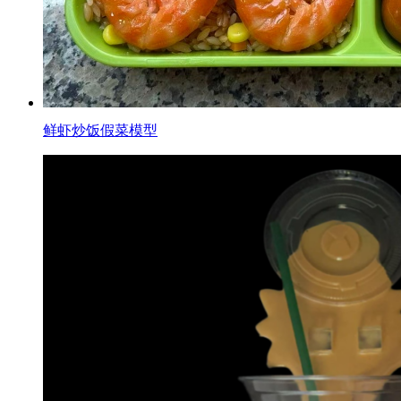
鲜虾炒饭假菜模型