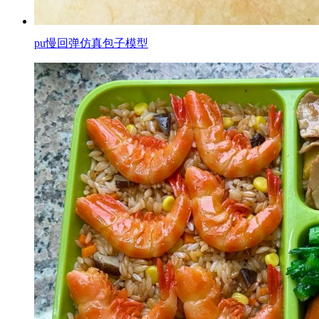
pu慢回弹仿真包子模型