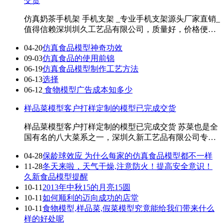
交货
仿真奶茶手机架 手机支架 _专业手机支架源头厂家直销_
值得信赖深圳圳久工艺品有限公司，质量好，价格便
宜，欢迎来图来样定制！ 真的是没有想到，这 ...
04-20
仿真食品模型神奇功效
09-03
仿真食品的使用前锦
06-19
仿真食品模型制作工艺方法
06-13
选择
06-12
食物模型广告成本知多少
样品菜模型客户打样定制的模型已完成交货
样品菜模型客户打样定制的模型已完成交货 苏菜也是全
国有名的八大菜系之一，深圳久新工艺品有限公司专业
定制食物模型。目前中国食品模型制造商最专 ...
04-28
保龄球效应 为什么每家的仿真食品模型都不一样
11-28
冬天来啦，天气干燥,注意防火！提高安全意识！
久新食品模型提醒
10-11
2013年中秋15的月亮15圆
10-11
如何顺利的迈向成功的店堂
10-11
食物模型,样品菜,假菜模型究竟能给我们带来什么
样的好处呢