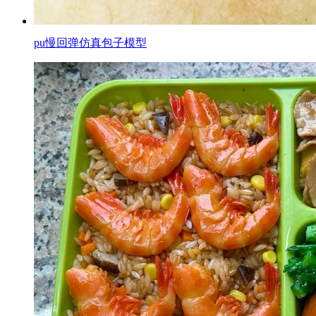
pu慢回弹仿真包子模型