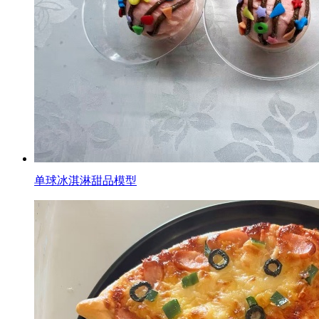
单球冰淇淋甜品模型