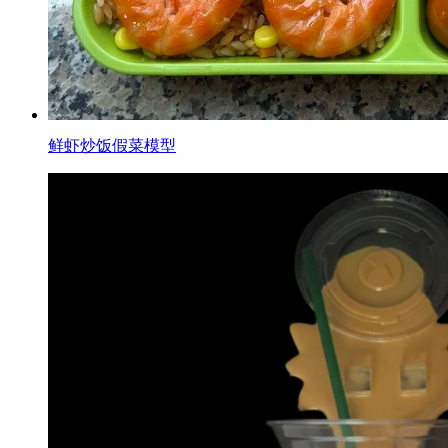
鲜虾炒饭假菜模型